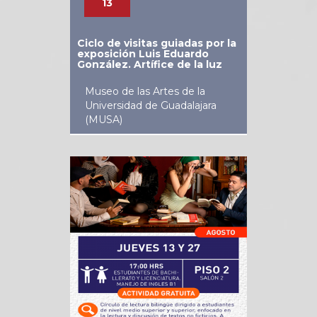
13
Ciclo de visitas guiadas por la
exposición Luis Eduardo
González. Artífice de la luz
Museo de las Artes de la
Universidad de Guadalajara
(MUSA)