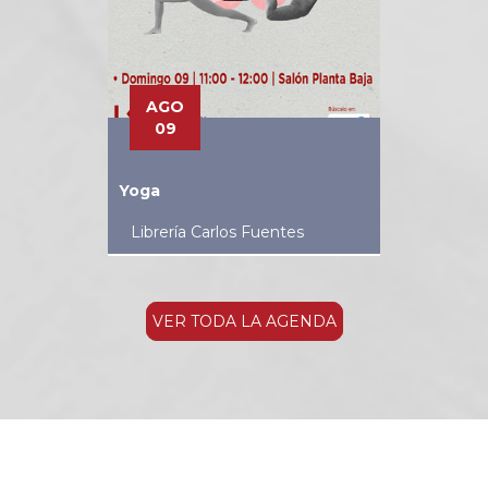
AGO
09
Yoga
Librería Carlos Fuentes
VER TODA LA AGENDA