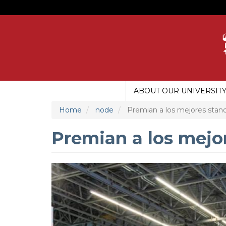
Skip
to
main
content
ABOUT OUR UNIVERSIT
MAIN
MENU
Home
node
Premian a los mejores stand
UDG
Premian a los mejor