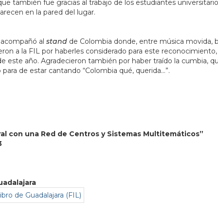
que también fue gracias al trabajo de los estudiantes universitari
arecen en la pared del lugar.
ia acompañó al
stand
de Colombia donde, entre música movida, b
ieron a la FIL por haberles considerado para este reconocimiento
e este año. Agradecieron también por haber traído la cumbia, q
para de estar cantando “Colombia qué, querida…”.
ral con una Red de Centros y Sistemas Multitemáticos”
3
uadalajara
ibro de Guadalajara (FIL)