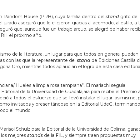
uin Random House (PRH), cuya familia dentro del
stand
gritó de
 jurado aseguró que lo eligieron gracias al acomodo, al estilo, a 
eguró que, aunque fue un trabajo arduo, se alegró de haber reci
 PRH el próximo año.
smo de la literatura, un lugar para que todos en general puedan
cas con las que la representante del
stand
de Ediciones Castilla d
egoría Oro, mientras todos aplaudían el logro de esta casa editoria
vinciana/ Hueles a limpia rosa temprana”. El mariachi seguía
Editorial de la Universidad de Guadalajara para recibir el Premio 
eció a todos el esfuerzo que se llevó instalar el lugar; asimismo, p
como invitados y presentándose en la Editorial UdeG, terminando
 todo el mundo.
Marisol Schulz para la Editorial de la Universidad de Colima, gana
e los mejores
stands
de la FIL, y siempre traen propuestas muy