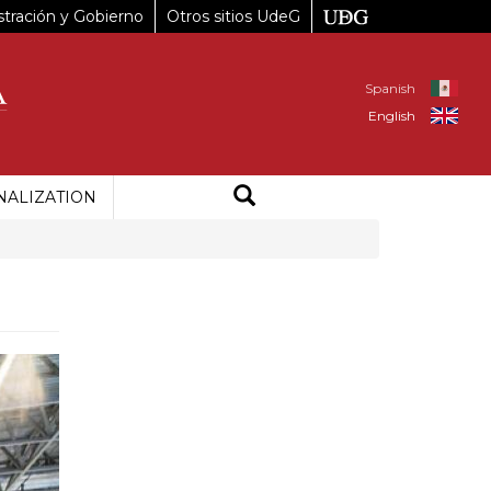
tración y Gobierno
Otros sitios UdeG
Spanish
English
NALIZATION