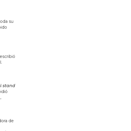
toda su
bido
escribió
l.
al
stand
idió
,
dora de