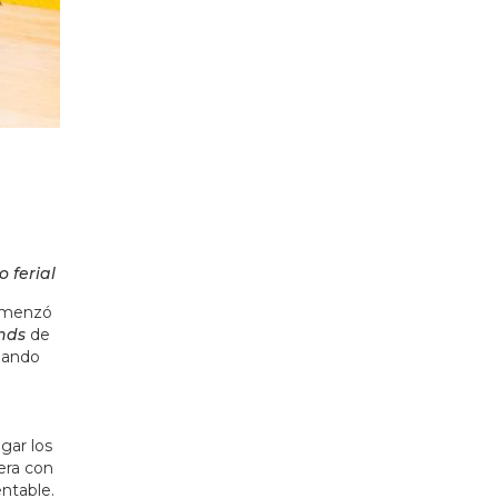
 ferial
comenzó
nds
de
abando
gar los
era con
entable.