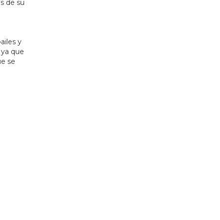
os de su
ailes y
, ya que
ue se