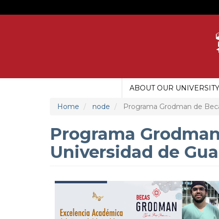
Skip
to
main
content
ABOUT OUR UNIVERSIT
MAIN
MENU
Home
node
Programa Grodman de Becas 
UDG
Programa Grodman 
Universidad de Gua