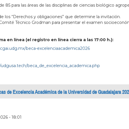
5 para las áreas de las disciplinas de ciencias biológico agropecu
 los “Derechos y obligaciones” que determine la invitación.
l Comité Técnico Grodman para presentar el examen socioeconó
a en línea (el registro en línea cierra a las 17:00 h.):
ci.cgai.udg.mx/beca-excelenciaacademica2026
//udgusa.tech/beca_de_excelencia_academica.php
as de Excelencia Académica de la Universidad de Guadalajara 20
026 - 18:01