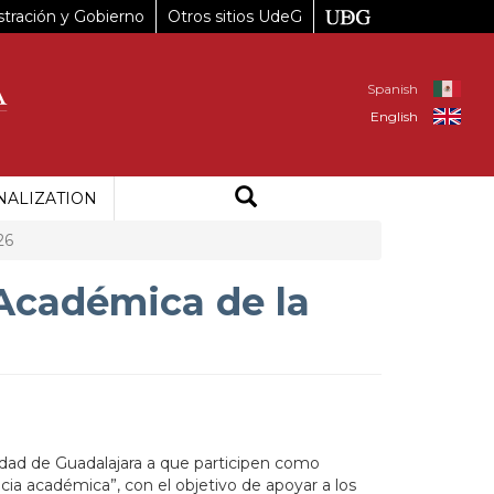
tración y Gobierno
Otros sitios UdeG
Spanish
English
NALIZATION
26
Académica de la
sidad de Guadalajara a que participen como
ia académica”, con el objetivo de apoyar a los