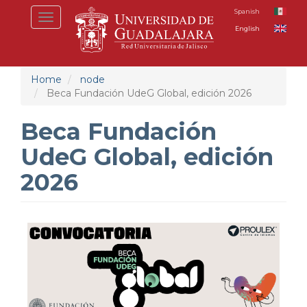
Skip
Spanish
Toggle
to
English
navigation
main
content
Home
node
Beca Fundación UdeG Global, edición 2026
Beca Fundación
UdeG Global, edición
2026