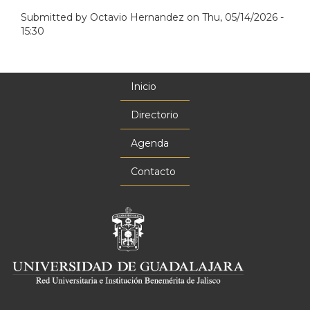
Submitted by
Octavio Hernandez
on
Thu, 05/14/2026 -
15:30
Inicio
Menú
principal
Directorio
Agenda
Contacto