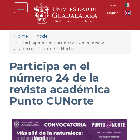
Skip
Spanish
Toggle
to
English
navigation
main
content
Home
node
Participa en el número 24 de la revista
académica Punto CUNorte
Participa en el
número 24 de la
revista académica
Punto CUNorte