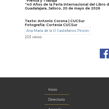
“Piensa y Trabaja”
“40 Años de la Feria Internacional del Libro 
Guadalajara, Jalisco, 20 de mayo de 2026
Texto: Antonio Corona | CUCSur
Fotografía: Cortesía CUCSur
Ana María de la O Castellanos Pinzón
203 views
Inicio
Menú
principal
Directorio