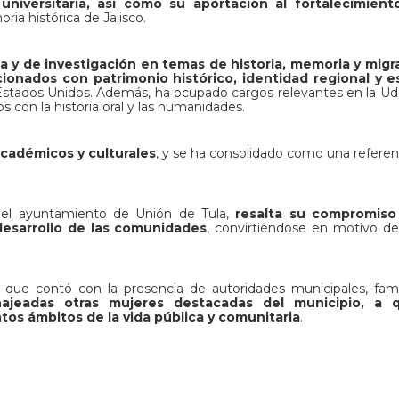
niversitaria, así como su aportación al fortalecimient
ria histórica de Jalisco.
 y de investigación en temas de historia, memoria y migra
onados con patrimonio histórico, identidad regional y e
stados Unidos. Además, ha ocupado cargos relevantes en la U
 con la historia oral y las humanidades.
académicos y culturales
, y se ha consolidado como una referen
 el ayuntamiento de Unión de Tula,
resalta su compromiso
desarrollo de las comunidades
, convirtiéndose en motivo de
que contó con la presencia de autoridades municipales, fami
eadas otras mujeres destacadas del municipio, a q
ntos ámbitos de la vida pública y comunitaria
.