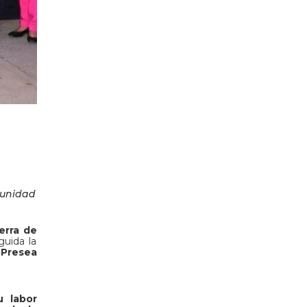
munidad
erra de
guida la
 Presea
u labor