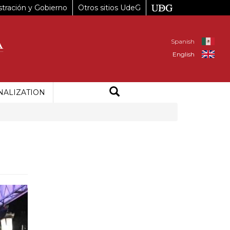
tración y Gobierno
Otros sitios UdeG
Spanish
English
NALIZATION