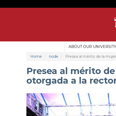
Skip
to
main
content
ABOUT OUR UNIVERSIT
MAIN
MENU
Home
node
Presea al mérito de la mujer
UDG
Presea al mérito de 
otorgada a la recto