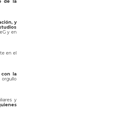
o de la
ción, y
studios
deG y en
te en el
 con la
 orgullo
liares y
uienes