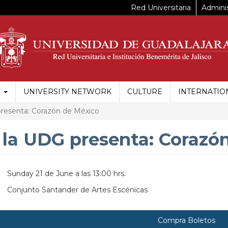
Red Universitaria
Adminis
Y
UNIVERSITY NETWORK
CULTURE
INTERNATIO
 presenta: Corazón de México
e la UDG presenta: Corazó
Sunday 21 de June a las 13:00 hrs.
Conjunto Santander de Artes Escénicas
https://maps.apple.com/?
Compra Boletos
ss=Anillo%20Perif%C3%A9rico%20Norte%201695%2C%20Parq