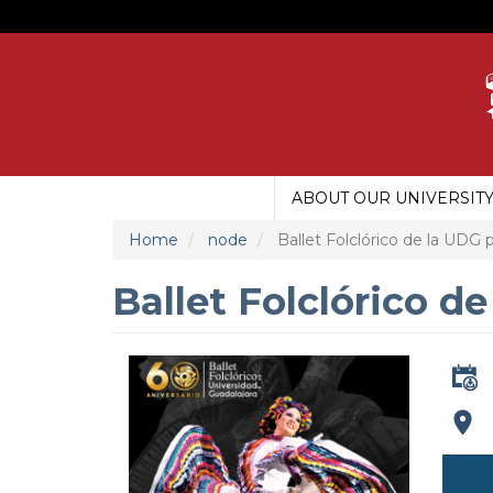
Skip
to
main
content
ABOUT OUR UNIVERSIT
MAIN
MENU
Home
node
Ballet Folclórico de la UDG
UDG
Ballet Folclórico d
addre