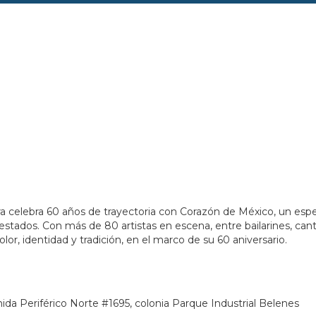
381991&lsp=9902&q=Conjunto%20Santander%20de%20Art
ara celebra 60 años de trayectoria con Corazón de México, un espec
 estados. Con más de 80 artistas en escena, entre bailarines, ca
color, identidad y tradición, en el marco de su 60 aniversario.
ida Periférico Norte #1695, colonia Parque Industrial Belenes