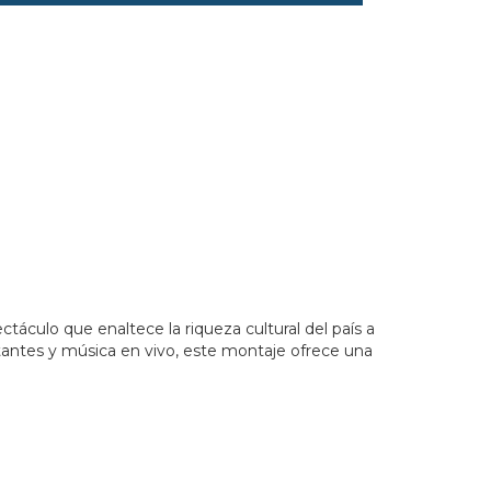
es%20Esc%C3%A9nicas&_ext=Cj8KBQgEEKUBCgQIBRADCgQI
táculo que enaltece la riqueza cultural del país a
ntantes y música en vivo, este montaje ofrece una