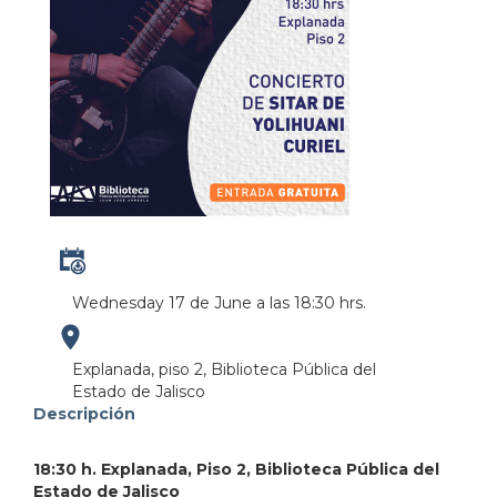
Wednesday 17 de June a las 18:30 hrs.
https://maps.apple.com/?
Explanada, piso 2, Biblioteca Pública del
Estado de Jalisco
address=Anillo%20Perif%C3%A9rico%20Norte%20M
Descripción
103.380951&lsp=9902&q=Biblioteca%20P%C3%BAbl
18:30 h. Explanada, Piso 2, Biblioteca Pública del
Estado de Jalisco