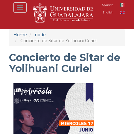
Skip
Spanish
Toggle
to
English
navigation
main
content
Home
node
Concierto de Sitar de Yolihuani Curiel
Concierto de Sitar de
Yolihuani Curiel