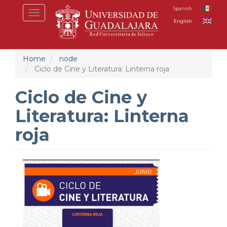
Skip
Spanish
Toggle
to
English
navigation
main
content
Home
node
Ciclo de Cine y Literatura: Linterna roja
Ciclo de Cine y
Literatura: Linterna
roja