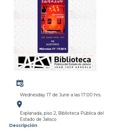
Wednesday 17 de June a las 17:00 hrs.
https://maps.apple.com/?
Explanada, piso 2, Biblioteca Pública del
Estado de Jalisco
address=Anillo%20Perif%C3%A9rico%20Norte%20M
Descripción
103.380951&lsp=9902&q=Biblioteca%20P%C3%BAbl