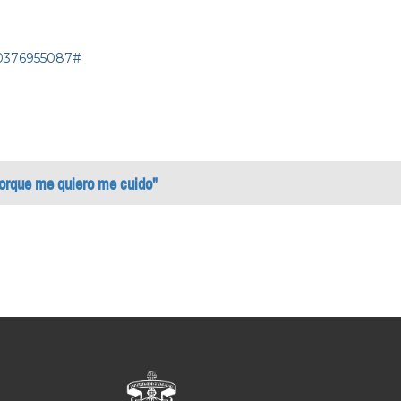
40376955087#
"Porque me quiero me cuido"