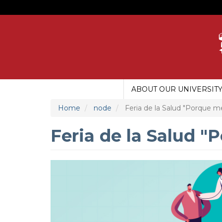
Skip
to
main
content
ABOUT OUR UNIVERSIT
MAIN
MENU
Home
node
Feria de la Salud "Porque m
UDG
Feria de la Salud 