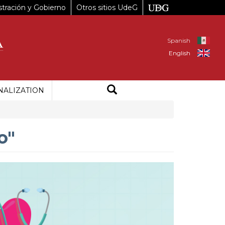
tración y Gobierno
Otros sitios UdeG
Spanish
English
NALIZATION
o"