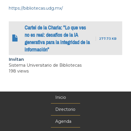
https://bibliotecas.udg.mx/
Cartel de la Charla: "Lo que ves
no es real: desafíos de la IA
277.73 KB
generativa para la integridad de la
información"
Invitan
Sistema Universitario de Bibliotecas
198 views
Inicio
Menú
principal
Directorio
Agenda