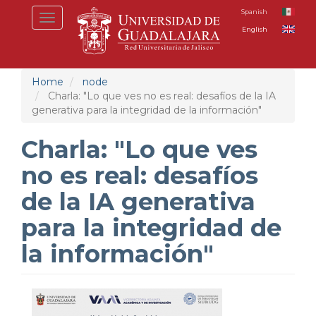
Skip
Spanish
Toggle
to
English
navigation
main
content
Home
node
Charla: "Lo que ves no es real: desafíos de la IA
generativa para la integridad de la información"
Charla: "Lo que ves
no es real: desafíos
de la IA generativa
para la integridad de
la información"