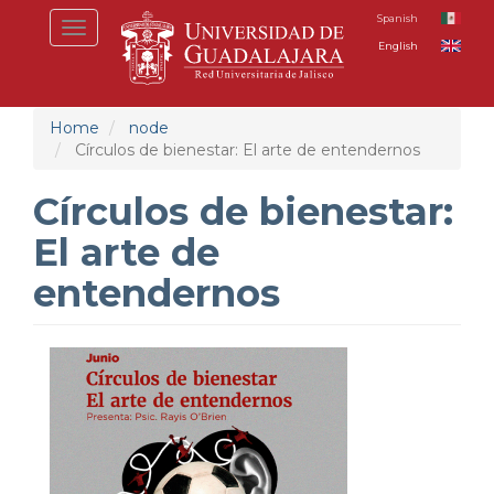
Skip
Spanish
Toggle
to
English
navigation
main
content
Home
node
Círculos de bienestar: El arte de entendernos
Círculos de bienestar:
El arte de
entendernos