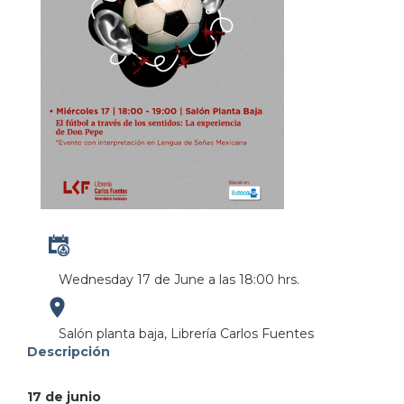
Wednesday 17 de June a las 18:00 hrs.
https://maps.apple.com/?
Salón planta baja, Librería Carlos Fuentes
Descripción
address=Perif%C3%A9rico%20Manuel%20G%C3%B3mez
17 de junio
103.380931&lsp=9902&q=Librer%C3%ADa%20Carlo