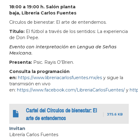
18:00 a 19:00 h. Salón planta
baja, Librería Carlos Fuentes
Círculos de bienestar: El arte de entendernos.
Título:
El fútbol a través de los sentidos: La experiencia
de Don Pepe.
Evento con interpretación en Lengua de Señas
Mexicana.
Presenta:
Psic. Rayis O’Brien.
Consulta la programación
en:
https://www.libreriacarlosfuentes.mx/es
y sigue la
transmisión en vivo
en:
https://www.facebook.com/LibreriaCarlosFuentes/
y
http
Cartel del Círculos de bienestar: El
375.6 KB
arte de entendernos
Invitan
Librería Carlos Fuentes