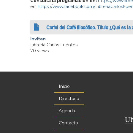
Consulta la programación en:
https://www.libr
en:
https://www.facebook.com/LibreriaCarlosFuen
Cartel del Café filosófico. Título ¿Qué es la
Invitan
Librería Carlos Fuentes
70 views
Inicio
Menú
principal
Directorio
Agenda
Contacto