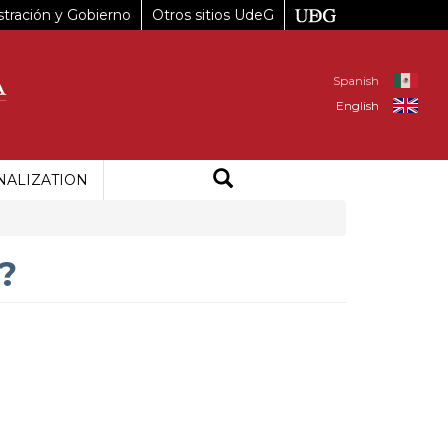
tración y Gobierno
Otros sitios UdeG
Spanish
English
NALIZATION
?
%20De%20la%20Azalea%2C%2045150%20Zapopan%2C%20JAL%2