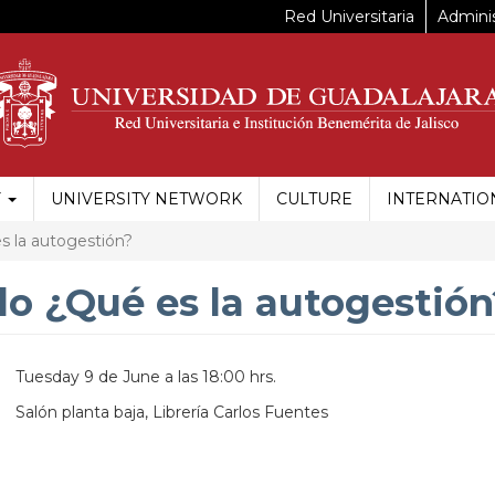
Red Universitaria
Adminis
Y
UNIVERSITY NETWORK
CULTURE
INTERNATIO
es la autogestión?
ulo ¿Qué es la autogestión
Tuesday 9 de June a las 18:00 hrs.
Salón planta baja, Librería Carlos Fuentes
https://maps.apple.com/?
ss=Perif%C3%A9rico%20Manuel%20G%C3%B3mez%201695%2C