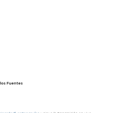
380931&lsp=9902&q=Librer%C3%ADa%20Carlos%20Fuente
arlos Fuentes