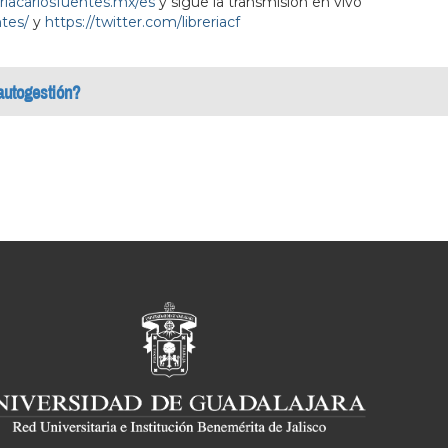
eriacarlosfuentes.mx/es
y sigue la transmisión en vivo
tes/
y
https://twitter.com/libreriacf
 autogestión?