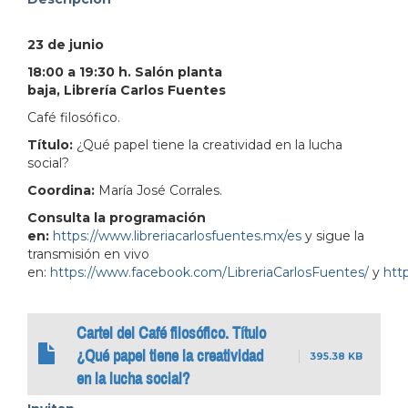
address=Perif%C3%A9rico%20Manuel%20G%C3%B3mez
23 de junio
103.380931&lsp=9902&q=Librer%C3%ADa%20Carlo
18:00 a 19:30 h. Salón planta
baja, Librería Carlos Fuentes
Café filosófico.
Título:
¿Qué papel tiene la creatividad en la lucha
social?
Coordina:
María José Corrales.
Consulta la programación
en:
https://www.libreriacarlosfuentes.mx/es
y sigue la
transmisión en vivo
en:
https://www.facebook.com/LibreriaCarlosFuentes/
y
http
Cartel del Café filosófico. Título
¿Qué papel tiene la creatividad
395.38 KB
en la lucha social?