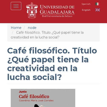
Skip
Spanish
Toggle
to
English
navigation
main
content
Home
node
Café filosófico. Título ¿Qué papel tiene la
creatividad en la lucha social?
Café filosófico. Título
¿Qué papel tiene la
creatividad en la
lucha social?