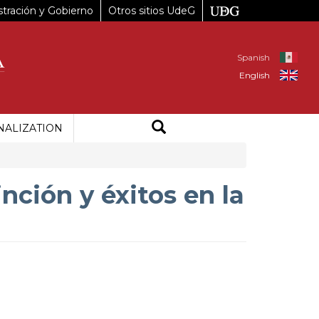
tración y Gobierno
Otros sitios UdeG
Spanish
English
NALIZATION
inción y éxitos en la