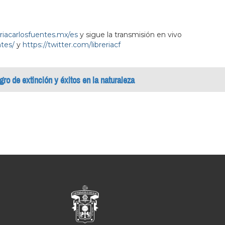
eriacarlosfuentes.mx/es
y sigue la transmisión en vivo
tes/
y
https://twitter.com/libreriacf
igro de extinción y éxitos en la naturaleza