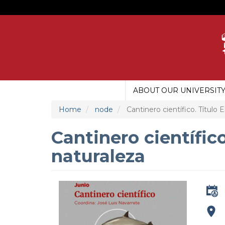
Skip
to
main
content
ABOUT OUR UNIVERSIT
MAIN
MENU
Home
node
Cantinero científico. Título E
UDG
Cantinero científico
naturaleza