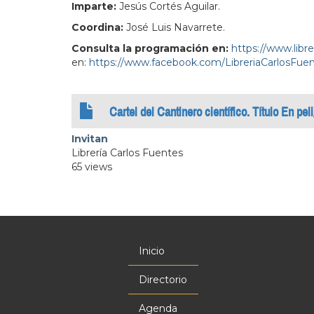
Imparte:
Jesús Cortés Aguilar.
Coordina:
José Luis Navarrete.
Consulta la programación en:
https://www.libr
en:
https://www.facebook.com/LibreriaCarlosFuen
Cartel del Cantinero científico. Título En pel
Invitan
Librería Carlos Fuentes
65 views
Inicio
Menú
principal
Directorio
Agenda