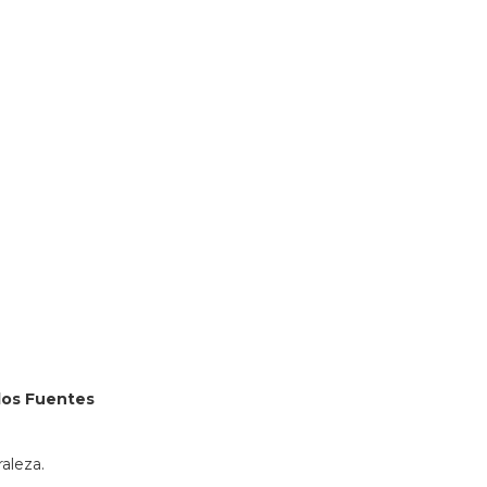
ss=Perif%C3%A9rico%20Manuel%20G%C3%B3mez%201695%2C
380931&lsp=9902&q=Librer%C3%ADa%20Carlos%20Fuente
rlos Fuentes
raleza.