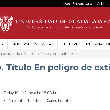
Red Universitaria
Adminis
Y
UNIVERSITY NETWORK
CULTURE
INTERNATIO
n peligro de extinción y éxitos en la naturaleza
. Título En peligro de ext
Friday 19 de June a las 18:00 hrs.
Salón planta alta, Librería Carlos Fuentes
https://maps.apple.com/?