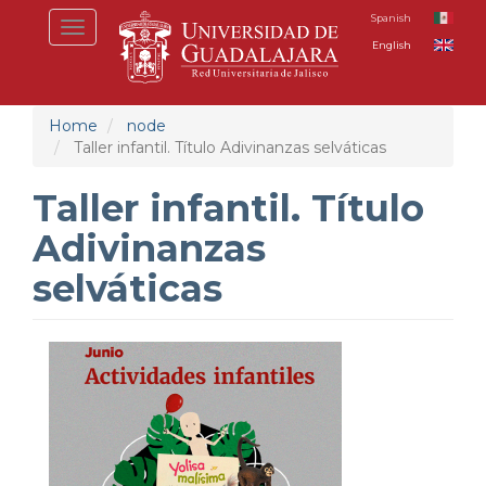
Skip
Spanish
Toggle
to
English
navigation
main
content
Home
node
Taller infantil. Título Adivinanzas selváticas
Taller infantil. Título
Adivinanzas
selváticas