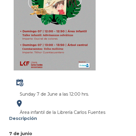
Sunday 7 de June a las 12:00 hrs.
https://maps.apple.com/?
Ärea infantil de la Librería Carlos Fuentes
Descripción
address=Perif%C3%A9rico%20Manuel%20G%C3%B3mez
7 de junio
103.380931&lsp=9902&q=Librer%C3%ADa%20Carlo