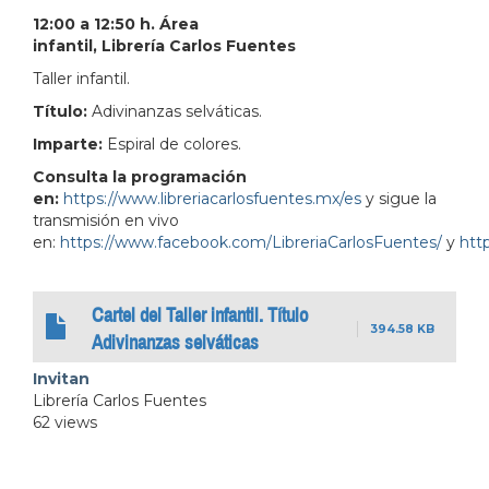
12:00 a 12:50 h. Área
infantil, Librería Carlos Fuentes
Taller infantil.
Título:
Adivinanzas selváticas.
Imparte:
Espiral de colores.
Consulta la programación
en:
https://www.libreriacarlosfuentes.mx/es
y sigue la
transmisión en vivo
en:
https://www.facebook.com/LibreriaCarlosFuentes/
y
http
Cartel del Taller infantil. Título
394.58 KB
Adivinanzas selváticas
Invitan
Librería Carlos Fuentes
62 views