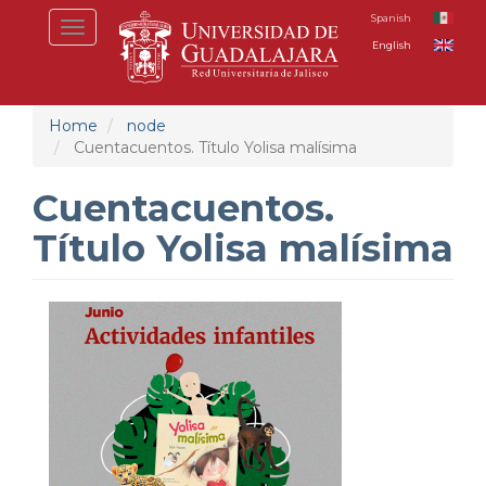
Skip
Spanish
Toggle
to
English
navigation
main
content
Home
node
Cuentacuentos. Título Yolisa malísima
Cuentacuentos.
Título Yolisa malísima