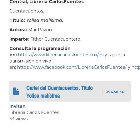
Central, Librería CarlosFuentes
Cuentacuentos.
Título:
Yolisa malísima.
Autora:
Mar Pavon.
Imparte:
Tithor Cuentacuentero.
Consulta la programación
en:
https://www.libreriacarlosfuentes.mx/es
y sigue la
transmisión en vivo
en:
https://www.facebook.com/LibreriaCarlosFuentes/
y
http
Cartel del Cuentacuentos. Título
394.58 KB
Yolisa malísima
Invitan
Librería Carlos Fuentes
63 views