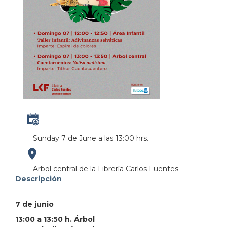
Sunday 7 de June a las 13:00 hrs.
https://maps.apple.com/?
Ärbol central de la Librería Carlos Fuentes
Descripción
address=Perif%C3%A9rico%20Manuel%20G%C3%B3mez
7 de junio
103.380931&lsp=9902&q=Librer%C3%ADa%20Carlo
13:00 a 13:50 h. Árbol