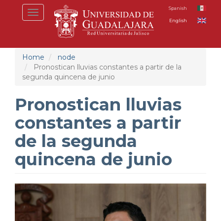
Skip
Spanish
Toggle
to
English
navigation
main
content
Home
node
Pronostican lluvias constantes a partir de la
segunda quincena de junio
Pronostican lluvias
constantes a partir
de la segunda
quincena de junio