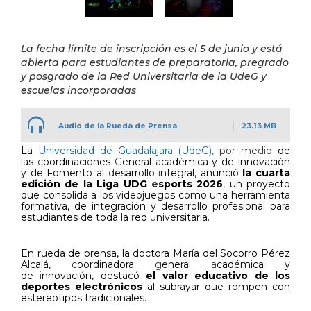
La fecha límite de inscripción es el 5 de junio y está
abierta para estudiantes de preparatoria, pregrado
y posgrado de la Red Universitaria de la UdeG y
escuelas incorporadas
Audio de la Rueda de Prensa
23.13 MB
La
Universidad de Guadalajara (UdeG),
por medio
de
las
c
oordinaci
o
nes
G
eneral
a
cadémica y de
i
nnovación
y de Fomento al
d
esarrollo
i
ntegral, anunció
la cuarta
edición de la Liga UDG
e
sports 2026
, un proyecto
que consolida a los videojuegos como una herramienta
formativa, de integración y desarrollo profesional para
estudiantes de toda la
r
ed
u
niversitaria.
En rueda de prensa, la doctora María del Socorro Pérez
Alcalá,
c
oordinadora
g
eneral
a
cadémica y
de
i
nnovación, destacó
el valor educativo de los
deportes electrónicos
al subrayar que rompen con
estereotipos tradicionales.