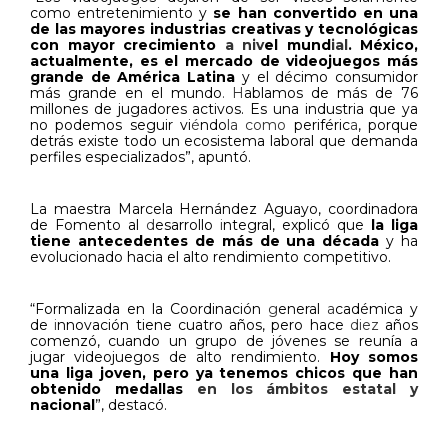
como entretenimiento y
se han convertido en una
de las mayores industrias creativas y tecnológicas
con mayor crecimiento
a niv
el mund
ial
.
México,
actualmente, es el mercado de videojuegos más
grande de América Latina
y el décimo consumidor
más grande en el mundo
. H
ablamos de más de 76
millones de jugadores activos. Es una industria que ya
no podemos seguir vi
é
ndo
la como
periféric
a
, porque
detrás existe todo un ecosistema laboral que demanda
perfiles especializados”, apuntó.
La maestra Marcela Hernández Aguayo, coordinadora
de Fomento al
d
esarrollo
i
ntegral, explicó que
la liga
tiene antecedentes de más de una década
y ha
evolucionado hacia el alto rendimiento competitivo.
“Formalizada en la Coordinación
g
eneral
a
cadémica y
de
i
nnovación tiene cuatro años, pero hace
diez
años
comenzó, cuando un grupo de jóvenes se reunía a
jugar videojuegos de alto rendimiento.
Hoy somos
una liga joven, pero ya tenemos chicos que han
obtenido medallas
en los ámbitos estatal y
nacional
”, destacó.