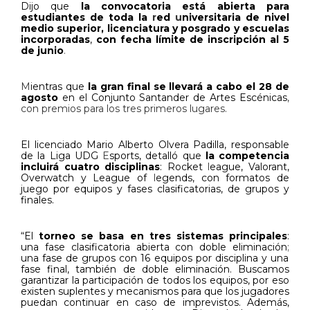
Dijo que
la convocatoria está abierta para
estudiantes de toda la
r
ed
u
niversitaria de nivel
medio superior, licenciatura y posgrado y escuelas
incorporadas
,
con
fecha límite de inscripción al 5
de junio
.
M
ientras que
la gran final se llevará a cabo el 28 de
agosto
en el Conjunto Santander de Artes Escénicas
,
con premios para los tres primeros lugares.
El licenciado Mario Alberto Olvera Padilla, responsable
de la Liga UDG
E
sports, detalló que
la competencia
incluirá cuatro disciplinas
: Rocket
l
eague, Valorant,
Overwatch y League of
l
egends, con formatos de
juego por equipos y fases clasificatorias, de grupos y
finales.
“El
torneo se basa en tres sistemas principales
:
una fase clasificatoria abierta con doble eliminación
;
una fase de grupos con 16 equipos por disciplina y una
fase final, también de doble eliminación. Buscamos
garantizar la participación de todos los equipos, por eso
existen suplentes y mecanismos para que los jugadores
puedan continuar en caso de imprevistos. Además,