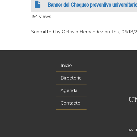
Banner del Chequeo preventivo universitari
154 views
Submitted by
Octavio Hernandez
on
Thu, 06/18/2
Inicio
Menú
principal
Directorio
Agenda
Contacto
Av. 