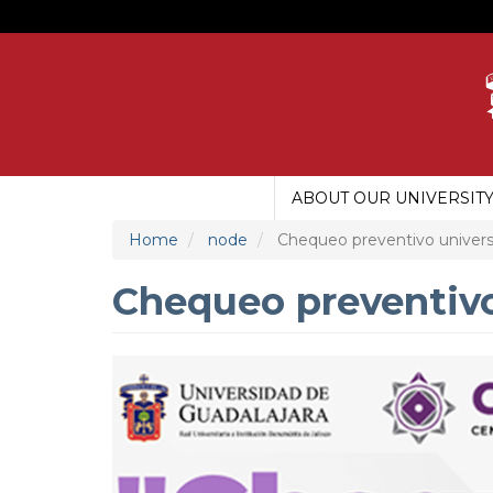
Skip
to
main
content
ABOUT OUR UNIVERSIT
MAIN
MENU
Home
node
Chequeo preventivo universi
UDG
Chequeo preventivo