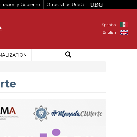
tración y Gobierno
Otros sitios UdeG
Spanish
English
NALIZATION
rte