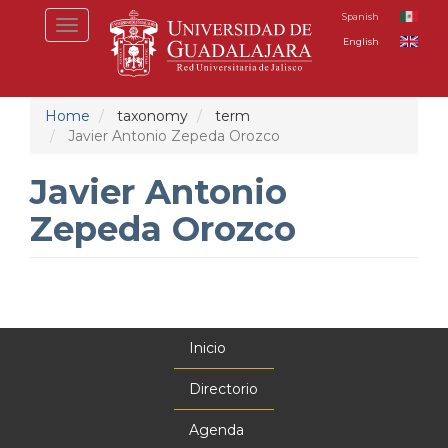
Skip
Spanish
Toggle
to
English
navigation
main
content
Home
taxonomy
term
Javier Antonio Zepeda Orozco
Javier Antonio
Zepeda Orozco
Inicio
Menú
principal
Directorio
Agenda