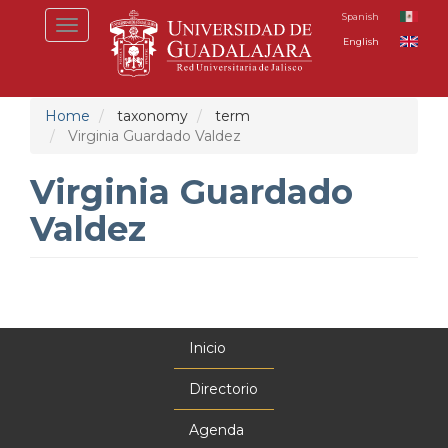
Skip
Spanish
Toggle
to
English
navigation
main
content
Home
taxonomy
term
Virginia Guardado Valdez
Virginia Guardado
Valdez
Inicio
Menú
principal
Directorio
Agenda