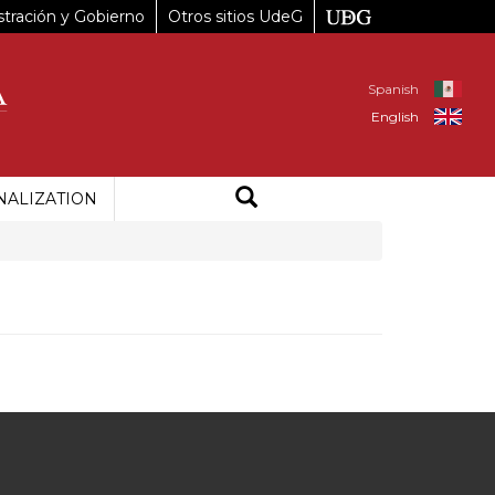
tración y Gobierno
Otros sitios UdeG
Spanish
English
NALIZATION