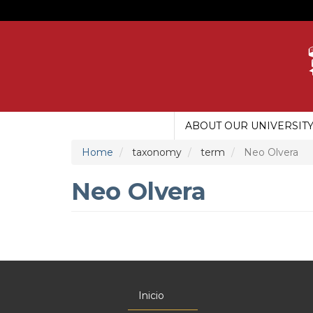
Skip
to
main
content
ABOUT OUR UNIVERSIT
MAIN
MENU
Home
taxonomy
term
Neo Olvera
UDG
Neo Olvera
Inicio
Menú