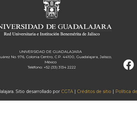
UNIVERSIDAD DE GUADALAJARA
Juárez No. 976, Colonia Centro, C.P. 44100, Guadalajara, Jalisco,
México
Teléfono: +52 (33) 3134 2222
ajara. Sitio desarrollado por
CGTA
|
Créditos de sitio
|
Política d