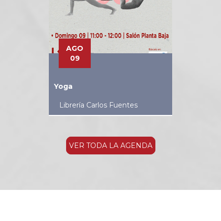
AGO
09
Yoga
Librería Carlos Fuentes
VER TODA LA AGENDA