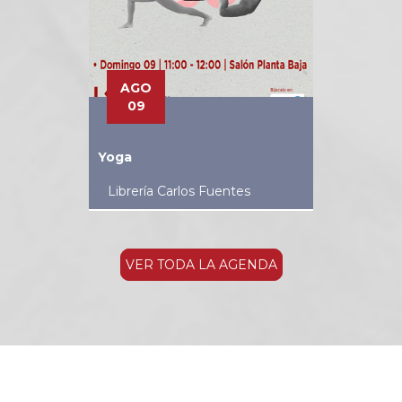
AGO
09
Yoga
Librería Carlos Fuentes
VER TODA LA AGENDA