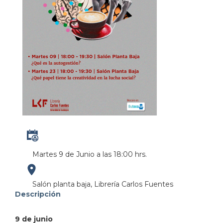
Martes 9 de Junio a las 18:00 hrs.
https://maps.apple.com/?
Salón planta baja, Librería Carlos Fuentes
Descripción
address=Perif%C3%A9rico%20Manuel%20G%C3%B3mez
9 de junio
103.380931&lsp=9902&q=Librer%C3%ADa%20Carlo