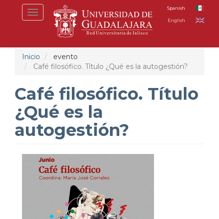
Pasar
Spanish
Toggle
al
English
navigation
contenido
principal
Inicio
evento
Café filosófico. Título ¿Qué es la autogestión?
Café filosófico. Título
¿Qué es la
autogestión?