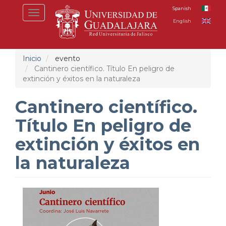
Pasar
Spanish
Toggle
al
English
navigation
contenido
principal
Inicio
evento
Cantinero científico. Título En peligro de
extinción y éxitos en la naturaleza
Cantinero científico.
Título En peligro de
extinción y éxitos en
la naturaleza