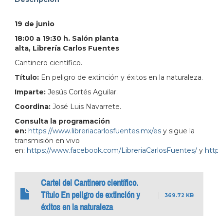
address=Perif%C3%A9rico%20Manuel%20G%C3%B3mez
19 de junio
103.380931&lsp=9902&q=Librer%C3%ADa%20Carlo
18:00 a 19:30 h. Salón planta
alta, Librería Carlos Fuentes
Cantinero científico.
Título:
En peligro de extinción y éxitos en la naturaleza.
Imparte:
Jesús Cortés Aguilar.
Coordina:
José Luis Navarrete.
Consulta la programación
en:
https://www.libreriacarlosfuentes.mx/es
y sigue la
transmisión en vivo
en:
https://www.facebook.com/LibreriaCarlosFuentes/
y
http
Cartel del Cantinero científico.
Título En peligro de extinción y
369.72 KB
éxitos en la naturaleza