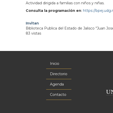
Actividad dirigida a familias con niños y niñas.
Consulta la programación en
:
https://bpej.udg
Invitan
Biblioteca Publica del Estado de Jalisco "Juan Jos
83 vistas
Inicio
Menú
principal
Directorio
Agenda
Contacto