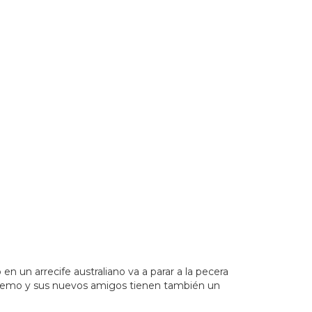
20Estado%20de%20Jalisco&_ext=CjkKBQgEEKUBCgQIBRAD
n un arrecife australiano va a parar a la pecera
o Nemo y sus nuevos amigos tienen también un