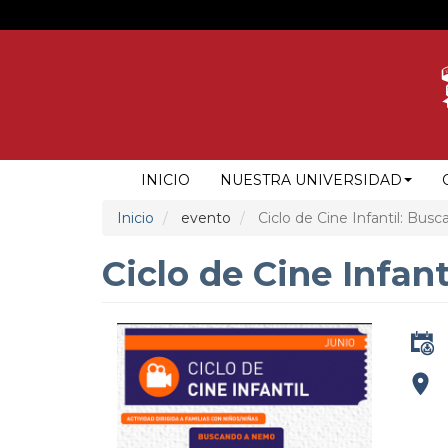
Pasar
al
contenido
principal
NAVEGACIÓN
INICIO
NUESTRA UNIVERSIDAD
PRINCIPAL
Inicio
evento
Ciclo de Cine Infantil: Bu
Ciclo de Cine Infa
addre