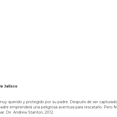
80951&lsp=9902&q=Biblioteca%20P%C3%BAblica%20del%
de Jalisco
 muy querido y protegido por su padre. Después de ser capturado e
o padre emprenderá una peligrosa aventura para rescatarlo. Per
mar. Dir. Andrew Stanton, 2012.