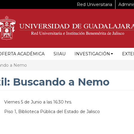
Red Universitaria
Adminis
OFERTA ACADÉMICA
SIIAU
INVESTIGACIÓN
EXTE
scando a Nemo
ntil: Buscando a Nemo
Viernes 5 de Junio a las 16:30 hrs.
Piso 1, Biblioteca Pública del Estado de Jalisco
https://maps.apple.com/?
ss=Anillo%20Perif%C3%A9rico%20Norte%20Manuel%20G%C