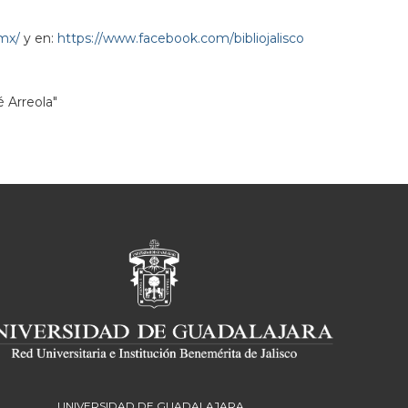
.mx/
y en:
https://www.facebook.com/bibliojalisco
é Arreola"
UNIVERSIDAD DE GUADALAJARA