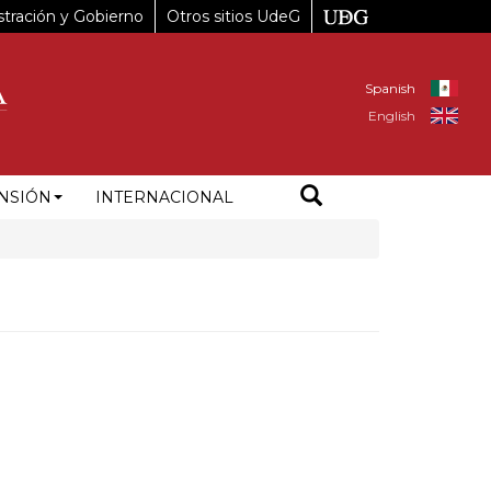
tración y Gobierno
Otros sitios UdeG
Spanish
English
NSIÓN
INTERNACIONAL
3%B3mez%20Mor%C3%ADn%201695%2C%20Rinconada%20De%20