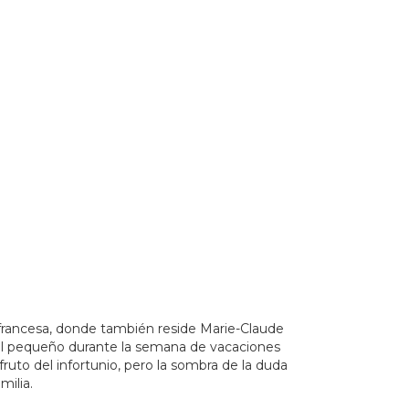
20Estado%20de%20Jalisco&_ext=CjkKBQgEEKUBCgQIBRAD
 francesa, donde también reside Marie-Claude
le al pequeño durante la semana de vacaciones
fruto del infortunio, pero la sombra de la duda
familia.