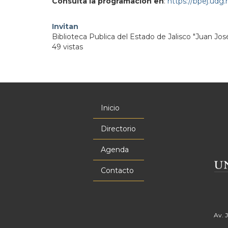
Consulta la programación en
:
https://bpej.udg
Invitan
Biblioteca Publica del Estado de Jalisco "Juan Jos
49 vistas
Inicio
Menú
principal
Directorio
Agenda
Contacto
Av. 