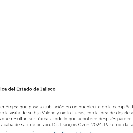
80951&lsp=9902&q=Biblioteca%20P%C3%BAblica%20del%
lica del Estado de Jalisco
a enérgica que pasa su jubilación en un pueblecito en la campiña
 la visita de su hija Valérie y nieto Lucas, con la idea de dejar
es que resultan ser tóxicas. Todo lo que acontece después parece 
caba de salir de prisión. Dir. François Ozon, 2024. Para toda la 