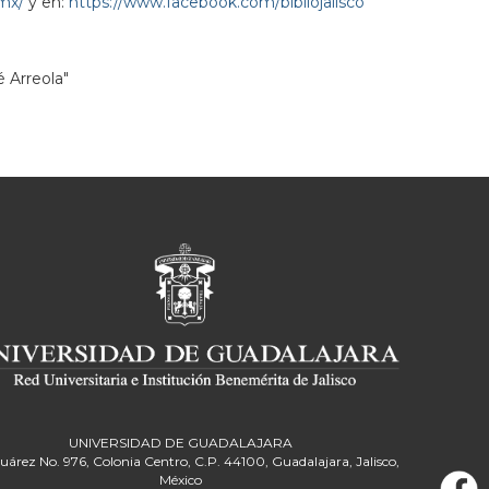
.mx/
y en:
https://www.facebook.com/bibliojalisco
é Arreola"
UNIVERSIDAD DE GUADALAJARA
Juárez No. 976, Colonia Centro, C.P. 44100, Guadalajara, Jalisco,
México