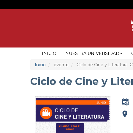
Pasar
al
contenido
principal
NAVEGACIÓN
INICIO
NUESTRA UNIVERSIDAD
PRINCIPAL
Inicio
evento
Ciclo de Cine y Literatura: 
Ciclo de Cine y Lit
addre