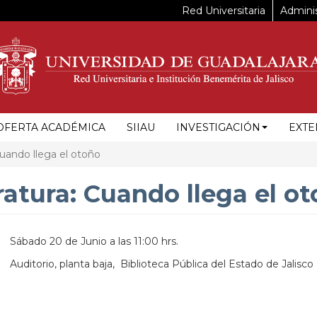
Red Universitaria
Adminis
OFERTA ACADÉMICA
SIIAU
INVESTIGACIÓN
EXTE
Cuando llega el otoño
eratura: Cuando llega el o
Sábado 20 de Junio a las 11:00 hrs.
Auditorio, planta baja, Biblioteca Pública del Estado de Jalisco
https://maps.apple.com/?
ss=Anillo%20Perif%C3%A9rico%20Norte%20Manuel%20G%C