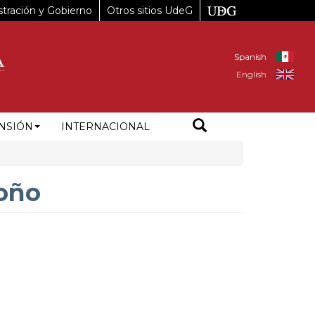
tración y Gobierno
Otros sitios UdeG
Spanish
English
NSIÓN
INTERNACIONAL
toño
3%B3mez%20Mor%C3%ADn%201695%2C%20Rinconada%20De%20