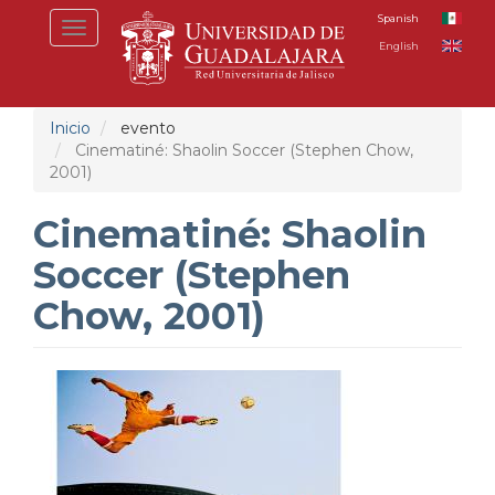
Pasar
Spanish
Toggle
al
English
navigation
contenido
principal
Inicio
evento
Cinematiné: Shaolin Soccer (Stephen Chow,
2001)
Cinematiné: Shaolin
Soccer (Stephen
Chow, 2001)