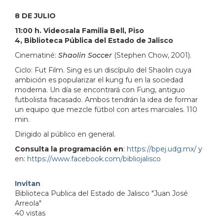
103.380951&lsp=9902&q=Biblioteca%20P%C3%BAbl
8 DE JULIO
11:00 h. Videosala Familia Bell, Piso
4, Biblioteca Pública del Estado de Jalisco
Cinematiné:
Shaolin Soccer
(Stephen Chow, 2001).
Ciclo: Fut Film. Sing es un discípulo del Shaolin cuya
ambición es popularizar el kung fu en la sociedad
moderna. Un día se encontrará con Fung, antiguo
futbolista fracasado. Ambos tendrán la idea de formar
un equipo que mezcle fútbol con artes marciales. 110
min.
Dirigido al público en general.
Consulta la programación en
:
https://bpej.udg.mx/
y
en:
https://www.facebook.com/bibliojalisco
Invitan
Biblioteca Publica del Estado de Jalisco "Juan José
Arreola"
40 vistas