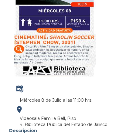
Miércoles 8 de Julio a las 11:00 hrs.
https://maps.apple.com/?
Videosala Familia Bell, Piso
4, Biblioteca Pública del Estado de Jalisco
address=Anillo%20Perif%C3%A9rico%20Norte%20M
Descripción