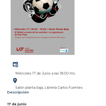
Miércoles 17 de Junio a las 18:00 hrs.
https://maps.apple.com/?
Salón planta baja, Librería Carlos Fuentes
Descripción
address=Perif%C3%A9rico%20Manuel%20G%C3%B3mez
17 de junio
103.380931&lsp=9902&q=Librer%C3%ADa%20Carlo