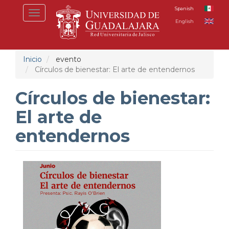
Pasar
Spanish
Toggle
al
English
navigation
contenido
principal
Inicio
evento
Círculos de bienestar: El arte de entendernos
Círculos de bienestar:
El arte de
entendernos