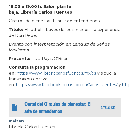
18:00 a 19:00 h. Salón planta
baja, Librería Carlos Fuentes
Círculos de bienestar: El arte de entendernos.
Título:
El fútbol a través de los sentidos: La experiencia
de Don Pepe.
Evento con interpretación en Lengua de Señas
Mexicana.
Presenta:
Psic. Rayis O’Brien.
Consulta la programación
en:
https://www.libreriacarlosfuentes.mx/es
y sigue la
transmisión en vivo
en:
https://www.facebook.com/LibreriaCarlosFuentes/
y
http
Cartel del Círculos de bienestar: El
375.6 KB
arte de entendernos
Invitan
Librería Carlos Fuentes