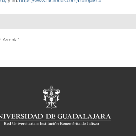
.mx/
y en:
https://www.facebook.com/bibliojalisco
é Arreola"