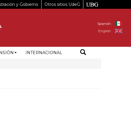
tración y Gobierno
Otros sitios UdeG
Spanish
English
NSIÓN
INTERNACIONAL
3%B3mez%20Mor%C3%ADn%201695%2C%20Rinconada%20De%20