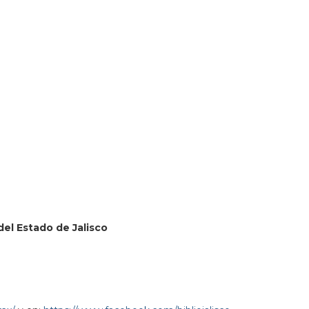
80951&lsp=9902&q=Biblioteca%20P%C3%BAblica%20del%
 del Estado de Jalisco