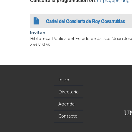
Consulta la programación en
:
https://bpej.udg
Cartel del Concierto de Roy Covarrubias
Invitan
Biblioteca Publica del Estado de Jalisco "Juan Jos
263 vistas
Inicio
Menú
principal
Directorio
Agenda
Contacto