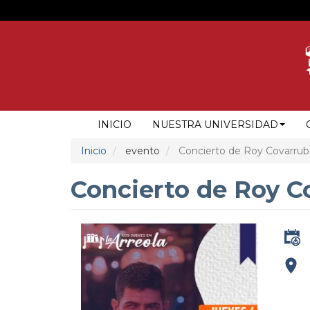
Pasar
al
contenido
principal
NAVEGACIÓN
INICIO
NUESTRA UNIVERSIDAD
PRINCIPAL
Inicio
evento
Concierto de Roy Covarrub
Concierto de Roy C
addre