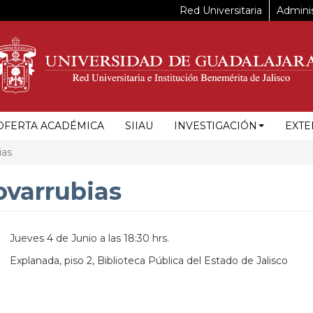
Red Universitaria
Adminis
OFERTA ACADÉMICA
SIIAU
INVESTIGACIÓN
EXTE
ias
ovarrubias
Jueves 4 de Junio a las 18:30 hrs.
Explanada, piso 2, Biblioteca Pública del Estado de Jalisco
https://maps.apple.com/?
ss=Anillo%20Perif%C3%A9rico%20Norte%20Manuel%20G%C