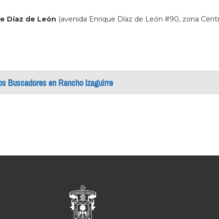
ue Díaz de León
(avenida Enrique Díaz de León #90, zona Centro,
ros Buscadores en Rancho Izaguirre