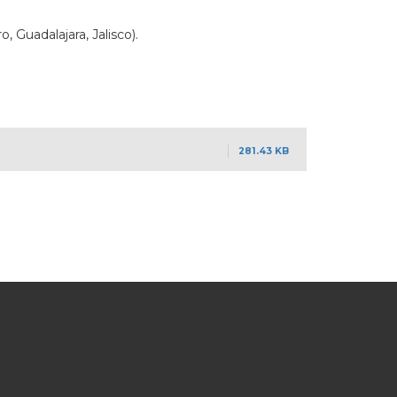
 Guadalajara, Jalisco).
281.43 KB