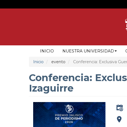
Pasar
al
contenido
principal
NAVEGACIÓN
INICIO
NUESTRA UNIVERSIDAD
PRINCIPAL
Inicio
evento
Conferencia: Exclusiva Gue
Conferencia: Exclu
Izaguirre