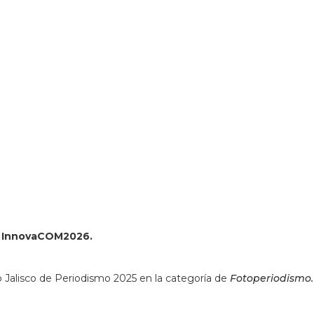
ss=Avenida%20Enrique%20D%C3%ADaz%20de%20Le%C3%B3n
359250&q=Avenida%20Enrique%20D%C3%ADaz%20de%20Le
ón InnovaCOM2026.
 Jalisco de Periodismo 2025 en la categoría de
Fotoperiodismo.