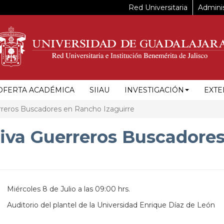
Red Universitaria
Adminis
OFERTA ACADÉMICA
SIIAU
INVESTIGACIÓN
EXTE
rreros Buscadores en Rancho Izaguirre
siva Guerreros Buscadore
Miércoles 8 de Julio a las 09:00 hrs.
Auditorio del plantel de la Universidad Enrique Díaz de León
https://maps.apple.com/?