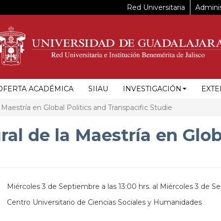
Red Universitaria
Adminis
OFERTA ACADÉMICA
SIIAU
INVESTIGACIÓN
EXTE
Maestría en Global Politics and Transpacific Studie
al de la Maestría en Glob
Miércoles 3 de Septiembre a las 13:00 hrs.
al
Miércoles 3 de Se
Centro Universitario de Ciencias Sociales y Humanidades
https://maps.app.goo.gl/1bbknumxYonrGVv76