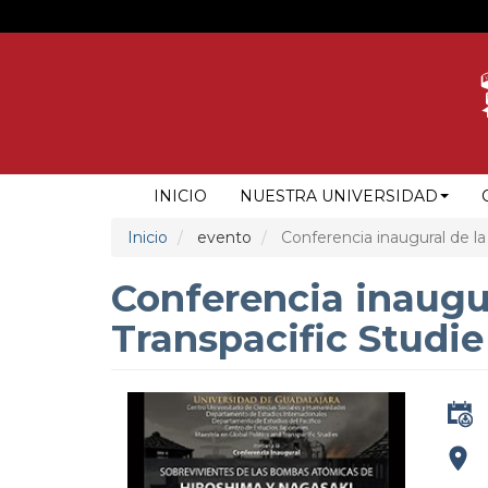
Pasar
al
contenido
principal
NAVEGACIÓN
INICIO
NUESTRA UNIVERSIDAD
PRINCIPAL
Inicio
evento
Conferencia inaugural de la 
Conferencia inaugur
Transpacific Studie