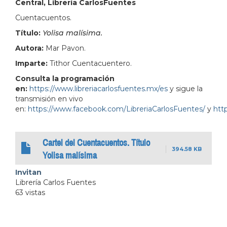
Central, Librería CarlosFuentes
Cuentacuentos.
Título:
Yolisa malísima.
Autora:
Mar Pavon.
Imparte:
Tithor Cuentacuentero.
Consulta la programación
en:
https://www.libreriacarlosfuentes.mx/es
y sigue la
transmisión en vivo
en:
https://www.facebook.com/LibreriaCarlosFuentes/
y
http
Cartel del Cuentacuentos. Título
394.58 KB
Yolisa malísima
Invitan
Librería Carlos Fuentes
63 vistas