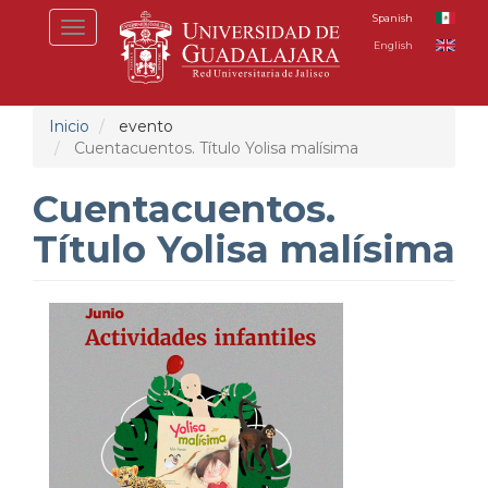
Pasar
Spanish
Toggle
al
English
navigation
contenido
principal
Inicio
evento
Cuentacuentos. Título Yolisa malísima
Cuentacuentos.
Título Yolisa malísima