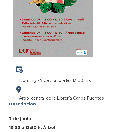
Domingo 7 de Junio a las 13:00 hrs.
https://maps.apple.com/?
Ärbol central de la Librería Carlos Fuentes
Descripción
address=Perif%C3%A9rico%20Manuel%20G%C3%B3mez
7 de junio
103.380931&lsp=9902&q=Librer%C3%ADa%20Carlo
13:00 a 13:50 h. Árbol