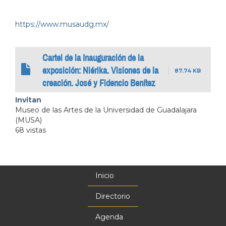
https://www.musaudg.mx/
Cartel de la Inauguración de la
exposición: Niérika. Visiones de la
87.74 KB
creación. José y Fidencio Benítez
Invitan
Museo de las Artes de la Universidad de Guadalajara
(MUSA)
68 vistas
Inicio
Menú
principal
Directorio
Agenda