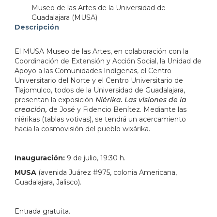
Museo de las Artes de la Universidad de
Guadalajara (MUSA)
address=Av.%20Ju%C3%A1rez%20975%0AColonia%20Am
Descripción
103.358966&lsp=9902&q=MUSA%20Museo%20de%2
El MUSA Museo de las Artes, en colaboración con la
Coordinación de Extensión y Acción Social, la Unidad de
Apoyo a las Comunidades Indígenas, el Centro
Universitario del Norte y el Centro Universitario de
Tlajomulco, todos de la Universidad de Guadalajara,
presentan la exposición
Niérika. Las visiones de la
creación,
de José y Fidencio Benítez. Mediante las
niérikas (tablas votivas), se tendrá un acercamiento
hacia la cosmovisión del pueblo wixárika.
Inauguración:
9 de julio, 19:30 h.
MUSA
(avenida Juárez #975, colonia Americana,
Guadalajara, Jalisco).
Entrada gratuita.