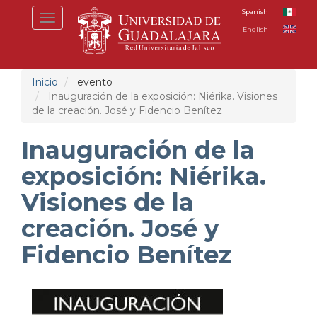
Pasar
Spanish
Toggle
al
English
navigation
contenido
principal
Inicio
evento
Inauguración de la exposición: Niérika. Visiones
de la creación. José y Fidencio Benítez
Inauguración de la
exposición: Niérika.
Visiones de la
creación. José y
Fidencio Benítez