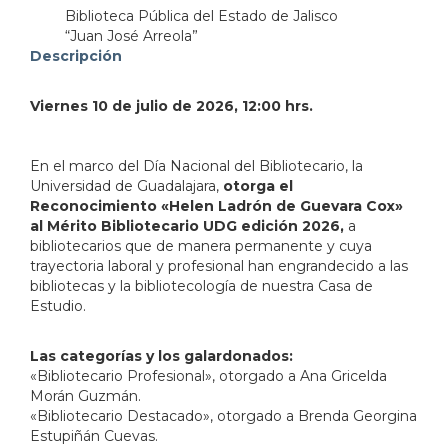
Biblioteca Pública del Estado de Jalisco
“Juan José Arreola”
address=Anillo%20Perif%C3%A9rico%20Norte%20M
Descripción
103.380951&lsp=9902&q=Biblioteca%20P%C3%BAbl
Viernes 10 de julio de 2026, 12:00 hrs.
En el marco del Día Nacional del Bibliotecario, la
Universidad de Guadalajara,
otorga el
Reconocimiento «Helen Ladrón de Guevara Cox»
al Mérito Bibliotecario UDG edición 2026,
a
bibliotecarios que de manera permanente y cuya
trayectoria laboral y profesional han engrandecido a las
bibliotecas y la bibliotecología de nuestra Casa de
Estudio.
Las categorías y los galardonados:
«Bibliotecario Profesional», otorgado a Ana Gricelda
Morán Guzmán.
«Bibliotecario Destacado», otorgado a Brenda Georgina
Estupiñán Cuevas.