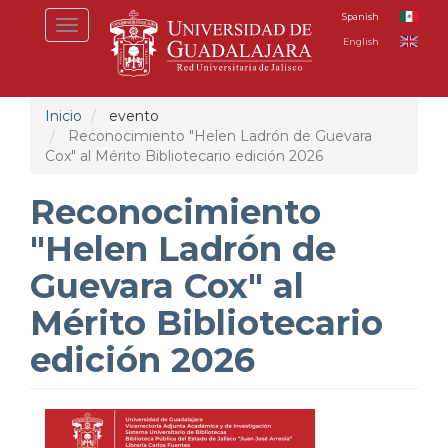
Pasar
Spanish
Toggle
al
English
navigation
contenido
principal
Inicio
evento
Reconocimiento "Helen Ladrón de Guevara
Cox" al Mérito Bibliotecario edición 2026
Reconocimiento
"Helen Ladrón de
Guevara Cox" al
Mérito Bibliotecario
edición 2026