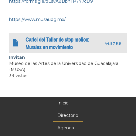
https://forms.gle/dLsvA8BbnTP7Y7cD9
https://www.musaudg.mx/
Cartel del Taller de stop motion:
44.97 KB
Murales en movimiento
Invitan
Museo de las Artes de la Universidad de Guadalajara
(MUSA)
39 vistas
Inicio
Menú
principal
Directorio
Agenda