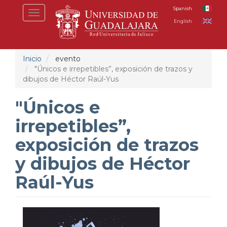
Pasar
Spanish
Toggle
al
English
navigation
contenido
principal
Inicio
evento
"Únicos e irrepetibles”, exposición de trazos y
dibujos de Héctor Raúl-Yus
"Únicos e
irrepetibles”,
exposición de trazos
y dibujos de Héctor
Raúl-Yus