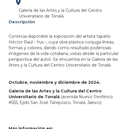
https://maps.apple.com/?
Galería de las Artes y la Cultura del Centro
Universitario de Tonalá
address=Avenida%20Nuevo%20Perif%C3%A9rico%205
Descripción
103.227829&lsp=9902&q=CUTonal%C3%A1&_ext=C
Continúa disponible la exposición del artista tapatío
Héctor Raúl - Yus -, cuya obra plástica conjuga líneas,
formas y colores, dando como resultado poderosas
imágenes de la vida cotidiana, vistas desde la particular
perspectiva del autor. Se encuentra en la Galería de las
Artes y la Cultura del Centro Universitario de Tonalá.
Octubre, noviembre y diciembre de 2024.
Galería de las Artes y la Cultura del Centro
Universitario de Tonalá
(avenida Nuevo Periférico
#555, Ejido San José Tateposco, Tonalá, Jalisco).
Más información en: