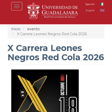
Pasar
Spanish
Toggle
al
English
navigation
contenido
principal
Inicio
evento
X Carrera Leones Negros Red Cola 2026
X Carrera Leones
Negros Red Cola 2026