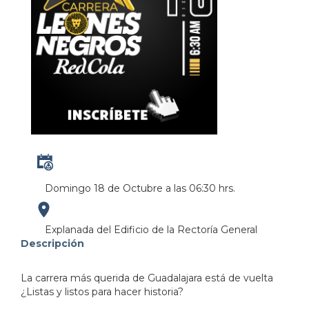
Domingo 18 de Octubre a las 06:30 hrs.
https://maps.apple.com/?
Explanada del Edificio de la Rectoría General
Descripción
address=Avenida%20Ju%C3%A1rez%20975%0AZona%20C
La carrera más querida de Guadalajara está de vuelta
103.358766&lsp=9902&q=Rectoria%20de%20la%20
¿Listas y listos para hacer historia?