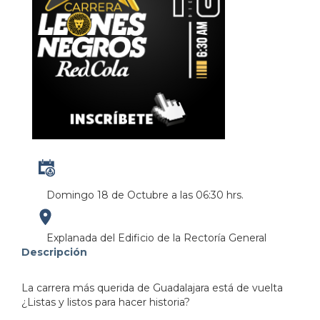
Domingo 18 de Octubre a las 06:30 hrs.
https://maps.apple.com/?
Explanada del Edificio de la Rectoría General
Descripción
address=Avenida%20Ju%C3%A1rez%20975%0AZona%20C
La carrera más querida de Guadalajara está de vuelta
103.358766&lsp=9902&q=Rectoria%20de%20la%20
¿Listas y listos para hacer historia?