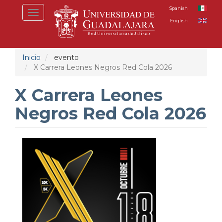
Pasar
Spanish
Toggle
al
English
navigation
contenido
principal
Inicio
evento
X Carrera Leones Negros Red Cola 2026
X Carrera Leones
Negros Red Cola 2026