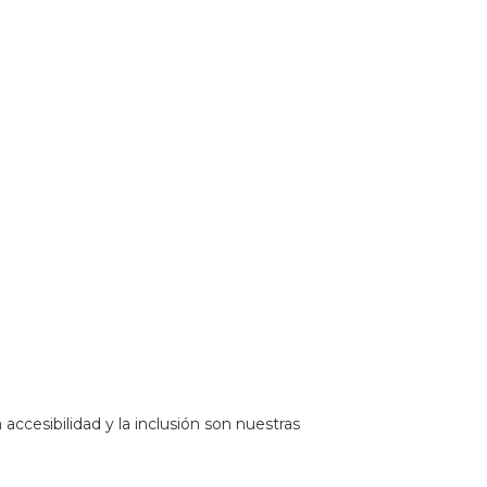
20Estado%20de%20Jalisco&_ext=CjkKBQgEEKUBCgQIBRAD
 accesibilidad y la inclusión son nuestras