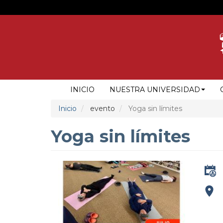
Pasar
al
contenido
principal
NAVEGACIÓN
INICIO
NUESTRA UNIVERSIDAD
PRINCIPAL
Inicio
evento
Yoga sin límites
Yoga sin límites
addre