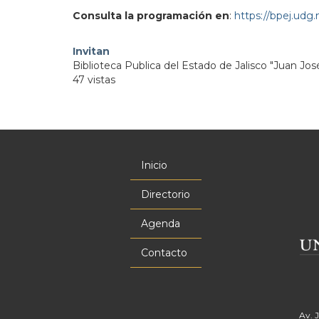
Consulta la programación en
:
https://bpej.udg
Invitan
Biblioteca Publica del Estado de Jalisco "Juan Jos
47 vistas
Inicio
Menú
principal
Directorio
Agenda
Contacto
Av. 