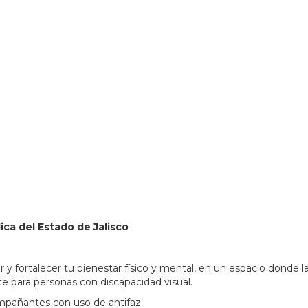
80951&lsp=9902&q=Biblioteca%20P%C3%BAblica%20del%
lica del Estado de Jalisco
r y fortalecer tu bienestar físico y mental, en un espacio donde la
e para personas con discapacidad visual.
ompañantes con uso de antifaz.