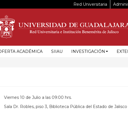
Red Universitaria
Adminis
OFERTA ACADÉMICA
SIIAU
INVESTIGACIÓN
EXTE
Viernes 10 de Julio a las 09:00 hrs.
Sala Dr. Robles, piso 3, Biblioteca Pública del Estado de Jalisco
https://maps.apple.com/?
ss=Anillo%20Perif%C3%A9rico%20Norte%20Manuel%20G%C