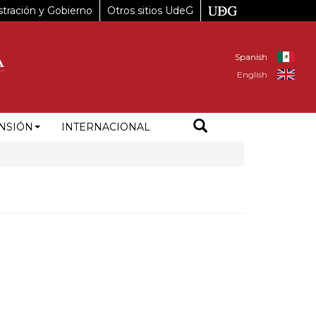
tración y Gobierno
Otros sitios UdeG
Spanish
English
NSIÓN
INTERNACIONAL
3%B3mez%20Mor%C3%ADn%201695%2C%20Rinconada%20De%20