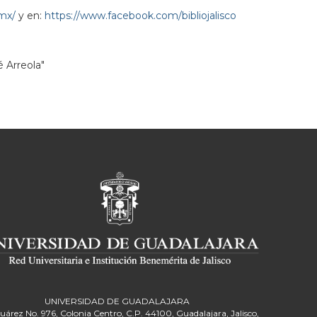
.mx/
y en:
https://www.facebook.com/bibliojalisco
é Arreola"
UNIVERSIDAD DE GUADALAJARA
Juárez No. 976, Colonia Centro, C.P. 44100, Guadalajara, Jalisco,