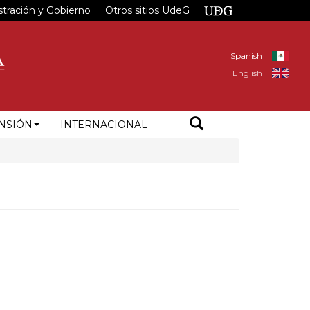
tración y Gobierno
Otros sitios UdeG
Spanish
English
NSIÓN
INTERNACIONAL