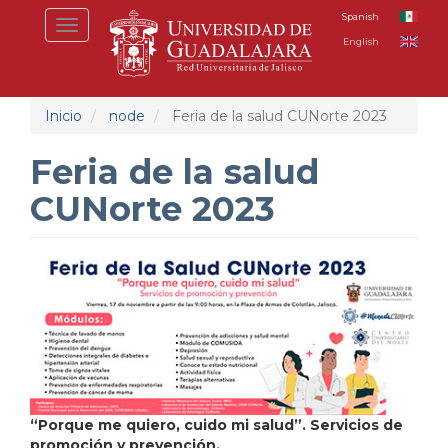
Pasar
Spanish
Toggle
al
English
navigation
contenido
principal
Inicio
node
Feria de la salud CUNorte 2023
Feria de la salud
CUNorte 2023
“Porque me quiero, cuido mi salud”. Servicios de
promoción y prevención.