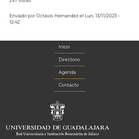
297 vistas
Enviado por
Octavio Hernandez
el
Lun, 13/11/2023 -
12:42
Inicio
Menú
principal
Directorio
Agenda
Contacto