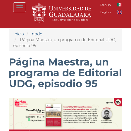
Pasar
Spanish
Toggle
al
English
navigation
contenido
principal
Inicio
node
Página Maestra, un programa de Editorial UDG,
episodio 95
Página Maestra, un
programa de Editorial
UDG, episodio 95