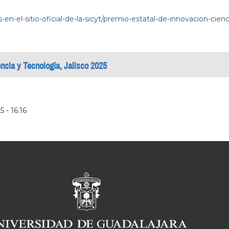
s-en-el-sitio-oficial-de-la-sicyt/premio-estatal-de-innovacion-cie
encia y Tecnología, Jalisco 2025
 - 16:16