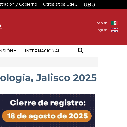
tración y Gobierno
Otros sitios UdeG
Spanish
English
NSIÓN
INTERNACIONAL
ología, Jalisco 2025