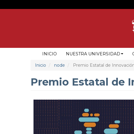
Pasar
al
contenido
principal
NAVEGACIÓN
INICIO
NUESTRA UNIVERSIDAD
PRINCIPAL
Inicio
node
Premio Estatal de Innovación,
Premio Estatal de I