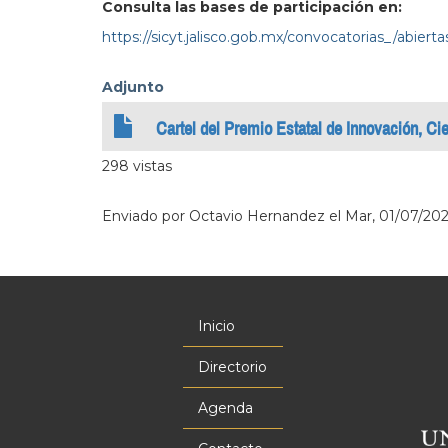
Consulta las bases de participación en:
https://sicyt.jalisco.gob.mx/convocatorias_/abierta
Adjunto
Cartel del Premio Estatal de Innovación, Ci
298 vistas
Enviado por
Octavio Hernandez
el
Mar, 01/07/2025
Inicio
Menú
principal
Directorio
Agenda