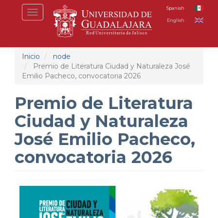
Pasar
Spanish
Toggle
al
English
navigation
contenido
principal
Inicio
node
Premio de Literatura Ciudad y Naturaleza José
Emilio Pacheco, convocatoria 2026
Premio de Literatura
Ciudad y Naturaleza
José Emilio Pacheco,
convocatoria 2026