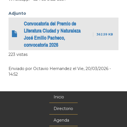
Adjunto
Convocatoria del Premio de
Literatura Ciudad y Naturaleza
362.59 KB
José Emilio Pacheco,
convocatoria 2026
223 vistas
Enviado por
Octavio Hernandez
el
Vie, 20/03/2026 -
14:52
Inicio
Menú
principal
Directorio
Agenda