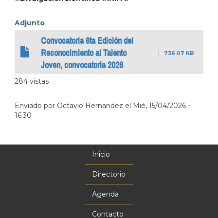
Adjunto
Convocatoria 6ta Edición del
Reconocimiento al Talento
736.07 KB
Joven, convocatoria 2026
284 vistas
Enviado por
Octavio Hernandez
el
Mié, 15/04/2026 -
16:30
Inicio
Menú
principal
Directorio
Agenda
Contacto