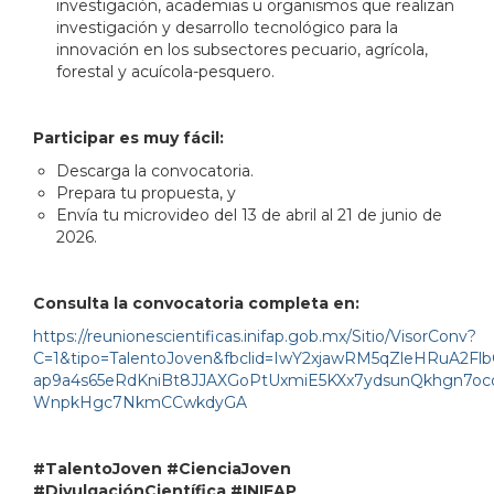
investigación, academias u organismos que realizan
investigación y desarrollo tecnológico para la
innovación en los subsectores pecuario, agrícola,
forestal y acuícola-pesquero.
Participar es muy fácil:
Descarga la convocatoria.
Prepara tu propuesta, y
Envía tu microvideo del 13 de abril al 21 de junio de
2026.
Consulta la convocatoria completa en:
https://reunionescientificas.inifap.gob.mx/Sitio/VisorConv?
C=1&tipo=TalentoJoven&fbclid=IwY2xjawRM5qZleHR
ap9a4s65eRdKniBt8JJAXGoPtUxmiE5KXx7ydsunQkhgn7oc
WnpkHgc7NkmCCwkdyGA
#TalentoJoven #CienciaJoven
#DivulgaciónCientífica #INIFAP