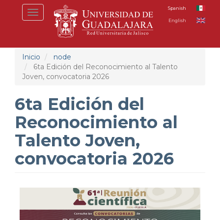
Pasar
Spanish
Toggle
al
English
navigation
contenido
principal
Inicio
node
6ta Edición del Reconocimiento al Talento
Joven, convocatoria 2026
6ta Edición del
Reconocimiento al
Talento Joven,
convocatoria 2026