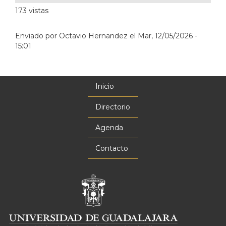
173 vistas
Enviado por
Octavio Hernandez
el
Mar, 12/05/2026 -
15:01
Inicio
Menú
principal
Directorio
Agenda
Contacto