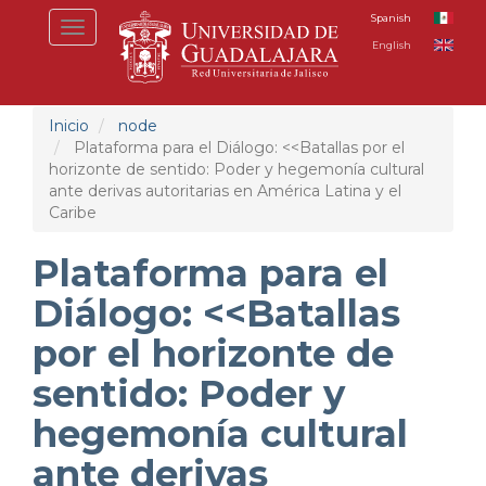
Pasar
Spanish
Toggle
al
English
navigation
contenido
principal
Inicio
node
Plataforma para el Diálogo: <<Batallas por el
horizonte de sentido: Poder y hegemonía cultural
ante derivas autoritarias en América Latina y el
Caribe
Plataforma para el
Diálogo: <<Batallas
por el horizonte de
sentido: Poder y
hegemonía cultural
ante derivas